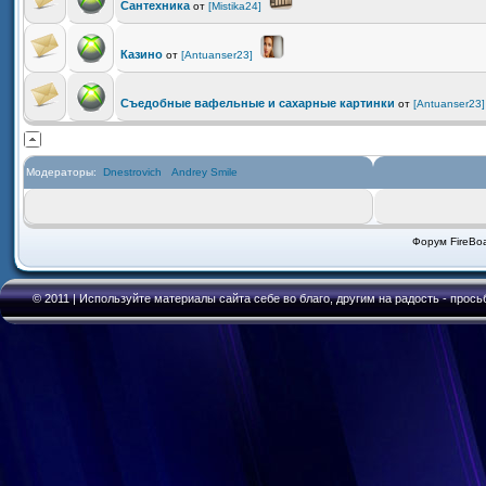
Сантехника
от
[Mistika24]
Казино
от
[Antuanser23]
Съедобные вафельные и сахарные картинки
от
[Antuanser23]
Модераторы:
Dnestrovich
Andrey Smile
Форум FireBoa
© 2011 | Используйте материалы сайта себе во благо, другим на радость - прось