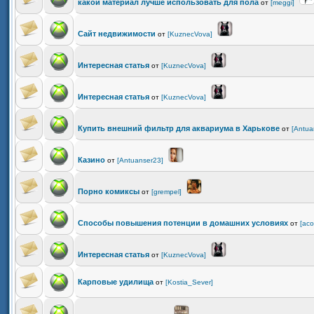
какой материал лучше использовать для пола
от
[meggi]
Сайт недвижимости
от
[KuznecVova]
Интересная статья
от
[KuznecVova]
Интересная статья
от
[KuznecVova]
Купить внешний фильтр для аквариума в Харькове
от
[Antua
Казино
от
[Antuanser23]
Порно комиксы
от
[grempel]
Способы повышения потенции в домашних условиях
от
[aco
Интересная статья
от
[KuznecVova]
Карповые удилища
от
[Kostia_Sever]