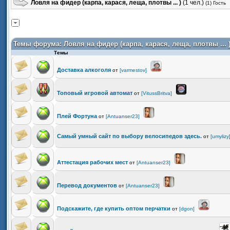
Ловля на фидер (карпа, карася, леща, плотвы ... )
(1 чел.)
(1) Гость
Темы форума:
Ловля на фидер (карпа, карася, леща, плотвы ... 
Темы
Доставка алкоголя
от
[varmestov]
Топовый игровой автомат
от
[VitussBritva]
Плей Фортуна
от
[Antuanser23]
Самый умный сайт по выбору велосипедов здесь.
от
[umylizy
Аттестация рабочих мест
от
[Antuanser23]
Перевод документов
от
[Antuanser23]
Подскажите, где купить оптом перчатки
от
[dgon]