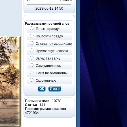
В прошлом месяце
5007
Все
2874606
2023-06-12 14:50
Рассказываю про свой улов
Только правду!
Ну, почти правду
Слегка приукрашиваю
Прихваснуть люблю
Загну, так загну!
Сам удивляюсь
Себя не обманешь!
Скромничаю
Пользователи
: 10781
Статьи
: 141
Просмотры материалов
:
4721934