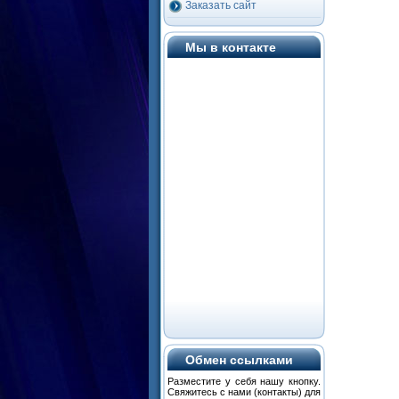
Заказать сайт
Мы в контакте
Обмен ссылками
Разместите
у
себя
нашу
кнопку
.
Свяжитесь
с
нами
(
контакты
) для