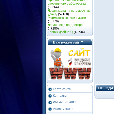
Правила любительского и
спортивного рыболовства
(66364)
Ловля карпа на поплавочную
удочку
(59160)
Мормышка своими руками
(48776)
Ловля леща на Днестре
(47280)
Клинч ( двойной )
(42734)
Вам нужен сайт?
ПОГОДА
Карта сайта
Контакты
РЫБАК И ЗАКОН
Рыбак и юмор