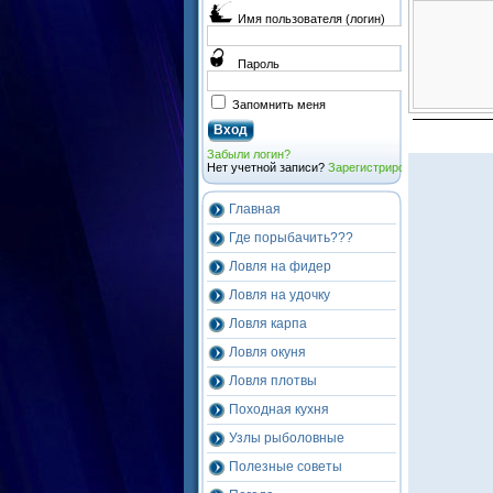
Имя пользователя (логин)
Пароль
Запомнить меня
Забыли логин?
Нет учетной записи?
Зарегистрироваться
Главная
Где порыбачить???
Ловля на фидер
Ловля на удочку
Ловля карпа
Ловля окуня
Ловля плотвы
Походная кухня
Узлы рыболовные
Полезные советы