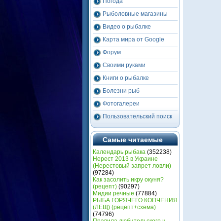
Погода
Рыболовные магазины
Видео о рыбалке
Карта мира от Google
Форум
Своими руками
Книги о рыбалке
Болезни рыб
Фотогалереи
Пользовательский поиск
Самые читаемые
Календарь рыбака
(352238)
Нерест 2013 в Украине
(Heрестовый запрет ловли)
(97284)
Как засолить икру окуня?
(рецепт)
(90297)
Мидии речные
(77884)
РЫБА ГОРЯЧЕГО КОПЧЕНИЯ
(ЛЕЩ) (рецепт+схема)
(74796)