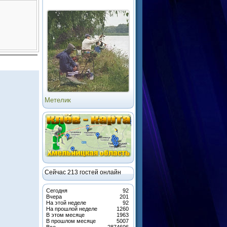
Хмельницкий фидер 2014-
41...
Сейчас 213 гостей онлайн
Сегодня
92
Вчера
201
На этой неделе
92
На прошлой неделе
1260
В этом месяце
1963