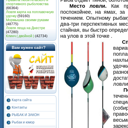
Рыба отдаёт тиной, болотом
Правила любительского и
спортивного рыболовства
Место ловли.
Как п
(66364)
поспокойнее, на ямах, за
Ловля карпа на поплавочную
удочку
(59160)
течением. Опытному рыбак
Мормышка своими руками
два-три перспективных мес
(48775)
Ловля леща на Днестре
стайная, вы быстро опреде
(47280)
на улов в этой точке .
Клинч ( двойной )
(42734)
С
Вам нужен сайт?
вари
попл
нахлы
удоч
разн
доста
ловли
П
те
Карта сайта
специ
(соб
Контакты
право
РЫБАК И ЗАКОН
ве
Рыбак и юмор
заре