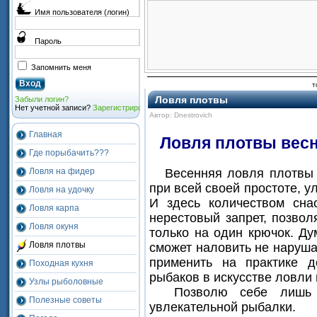
Имя пользователя (логин)
Пароль
Запомнить меня
т
Ловля плотвы
Забыли логин?
Нет учетной записи?
Зарегистрироваться
Автор: Dnestrovich
Главная
Ловля плотвы весн
Где порыбачить???
Ловля на фидер
Весенняя ловля плотвы н
при всей своей простоте, у
Ловля на удочку
И здесь количеством сна
Ловля карпа
нерестовый запрет, позво
Ловля окуня
только на один крючок. Д
Ловля плотвы
сможет наловить не наруша
применить на практике 
Походная кухня
рыбаков в искусстве ловли 
Узлы рыболовные
Позволю себе лишь на
Полезные советы
увлекательной рыбалки.