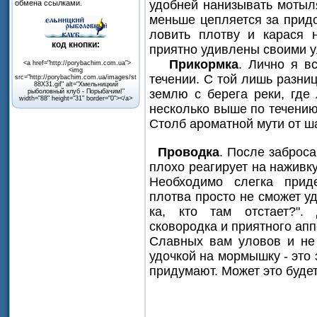
удобней нанизывать мотыл
обмена
ссылками
.
меньше цепляется за прид
ловить плотву и карася 
код
кнопки
:
приятно удивлены своими 
Прикормка
. Лично я в
<a href="http://porybachim.com.ua">
<img
течении. С той лишь разни
src="http://porybachim.com.ua/images/stories/Decor/porybachim-
88X31.gif" alt="Хмельницкий
землю с берега реки, где
рыболовный клуб - Порыбачим!"
width="88" height="31" border="0"></a>
несколько выше по течению
Столб ароматной мути от ш
Проводка
. После заброса
плохо реагирует на наживку
Необходимо слегка прид
плотва просто не сможет у
ка, кто там отстает?".
сковородка и приятного апп
Славных вам уловов и не
удочкой на мормышку - это 
придумают. Может это будет