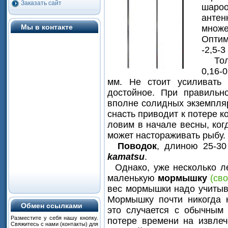
Заказать сайт
шаро
антен
Мы в контакте
множе
Оптим
-2,5-3 
Тол
0,16-
мм. Не стоит усиливать 
достойное. При правиль
вполне солидных экземпляр
снасть приводит к потере к
ловим в начале весны, ког
может настораживать рыбу.
Поводок
, длиною 25-3
kamatsu
.
Однако, уже несколько ле
маленькую
мормышку
(св
вес мормышки надо учитыва
Мормышку почти никогда н
Обмен ссылками
это случается с обычным 
Разместите
у
себя
нашу
кнопку
.
потере времени на извле
Свяжитесь
с
нами
(
контакты
) для