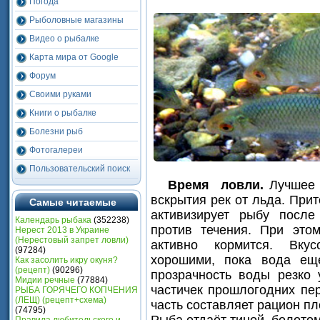
Погода
Рыболовные магазины
Видео о рыбалке
Карта мира от Google
Форум
Своими руками
Книги о рыбалке
Болезни рыб
Фотогалереи
Пользовательский поиск
Время ловли.
Лучшее 
вскрытия рек от льда. При
Самые читаемые
активизирует рыбу после
Календарь рыбака
(352238)
против течения. При это
Нерест 2013 в Украине
(Heрестовый запрет ловли)
активно кормится. Вку
(97284)
хорошими, пока вода ещ
Как засолить икру окуня?
(рецепт)
(90296)
прозрачность воды резко 
Мидии речные
(77884)
частичек прошлогодних пе
РЫБА ГОРЯЧЕГО КОПЧЕНИЯ
(ЛЕЩ) (рецепт+схема)
часть составляет рацион пл
(74795)